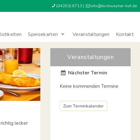
(04203) 6713
|
info
@
kirchweyher-hof
.
de
ichkeiten
Speisekarten
Veranstaltungen
Kontakt
Veranstaltungen
Nächster Termin
Keine kommenden Termine
Zum Terminkalender
richtig lecker